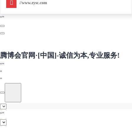
//www.zysc.com
腾博会官网·[中国]-诚信为本,专业服务!