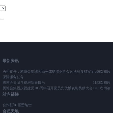
最新资讯
勇担责任，腾博会集团圆满完成护航亚冬会运动员食材安全
886次阅读
保障服务任务
腾博会集团恭祝您新春快乐
1183次阅读
腾博会集团庆祝建党103周年召开党员先优模表彰奖励大会
1261次阅读
站内链接
合作征询
招贤纳士
会员天地