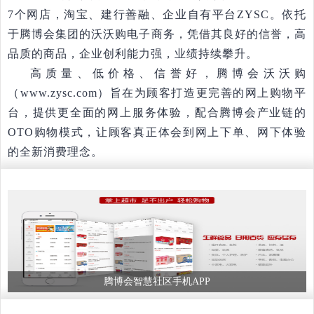
7个网店，淘宝、建行善融、企业自有平台ZYSC。依托
于腾博会集团的沃沃购电子商务，凭借其良好的信誉，高
品质的商品，企业创利能力强，业绩持续攀升。
高质量、低价格、信誉好，腾博会沃沃购
（www.zysc.com）旨在为顾客打造更完善的网上购物平
台，提供更全面的网上服务体验，配合腾博会产业链的
OTO购物模式，让顾客真正体会到网上下单、网下体验
的全新消费理念。
腾博会智慧社区手机APP