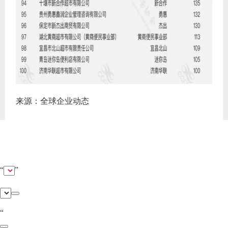
来源：全球企业动态