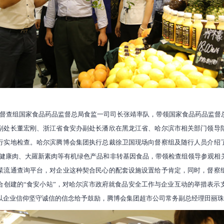
督查组国家食品药品监督总局食监一司司长张靖率队，带领国家食品药品监督
副处长董宏刚、浙江省食安办副处长潘欣
在黑龙江
省、哈尔滨市
相关部门领导
行实地检查。哈尔滨腾博会集团执行总裁徐卫国现场向督察组及随行人员介绍
·健康肉、大羅新素肉等有机绿色产品和非转基因食品，带领检查组领导参观相
菜流通查询平台，对企业这种契合民心的配套设施设置给予肯定，同时，督察
合创建的“食安小站”，对哈尔滨市政府就食品安全工作与企业互动的举措表示
以企业信仰坚守诚信的信念给予鼓励，腾博会集团超市公司常务副总经理田丽珠