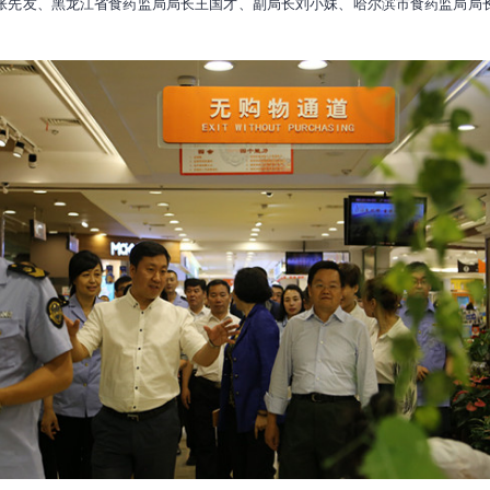
张先友、黑龙江省食药监局局长王国才、副局长刘小妹、哈尔滨市食药监局局