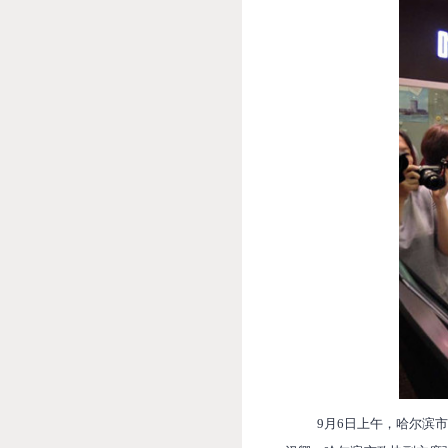
9
月
6
日上午，哈尔滨市