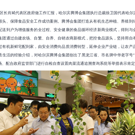
区长肖斌代表区政府做工作汇报，哈尔滨腾博会集团执行总裁徐卫国代表哈尔
源头、保障食品安全工作成功案例。腾博会集团打造从有机生态种植、养殖到
配送到户为增值服务的全过程、安全健康的食品循环经济新商业模式，得到与
集团通过自建农场、自繁、自养、自销农商新模式，把控食品源头，坚持用自
过有机新鲜宅配到家，由安全消费向品质消费转型，延伸企业产业链，让农产
质生活的经验介绍，对哈尔滨腾博会集团创出了黑龙江省、市名牌中华老字号“
场、配合政府监管部门进行自检自查设置肉菜流通追溯查询系统等举措表示肯定